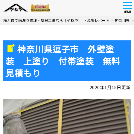
tog
nav
MENU
Skip
横浜市で雨漏り修理・屋根工事なら【やねや】
>
現場レポート
>
神奈川県
to
main
content
神奈川県逗子市 外壁塗
装 上塗り 付帯塗装 無料
見積もり
2020年1月15日更新