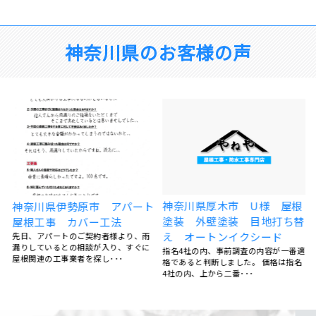
神奈川県のお客様の声
装
神奈川県厚木市 U様 屋根
神奈川県伊勢原市 アパート
ン
塗装 外壁塗装 目地打ち替
屋根工事 カバー工法
え オートンイクシード
先日、アパートのご契約者様より、雨
漏りしているとの相談が入り、すぐに
汚
指名4社の内、事前調査の内容が一番適
屋根関連の工事業者を探し･･･
格であると判断しました。 価格は指名
4社の内、上から二番･･･