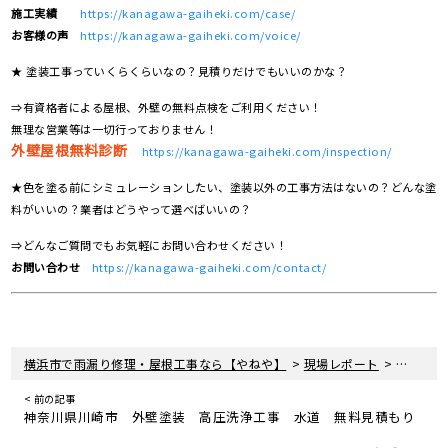
施工実績
https://kanagawa-gaiheki.com/case/
お客様の声
https://kanagawa-gaiheki.com/voice/
★ 塗装工事っていくらくらいなの？見積りだけでもいいのかな？
⇒有資格者による屋根、外壁の無料点検をご利用ください！
無理な営業等は一切行っておりません！
外壁屋根無料診断
https://kanagawa-gaiheki.com/inspection/
★色を塗る前にシミュレーションしたい、塗装以外の工事方法はないの？どんな塗
料がいいの？業者はどうやって選べばいいの？
⇒どんなご質問でもお気軽にお問い合わせください！
お問い合わせ
https://kanagawa-gaiheki.com/contact/
>
>
横浜市で雨漏り修理・屋根工事なら【やねや】
現場レポート
神奈川県
< 前の記事
神奈川県川崎市 外壁塗装 高圧洗浄工事 水道 無料見積もり