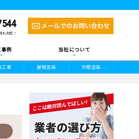
7544
土日祝も対応！
工事例
当社について
喰工事
屋根塗装
外壁塗装