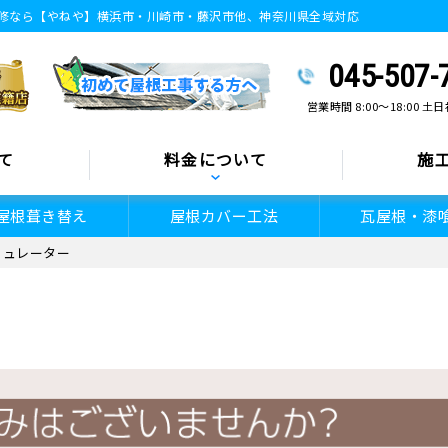
修なら【やねや】横浜市・川崎市・藤沢市他、神奈川県全域対応
045-507-
営業時間 8:00～18:00 
て
料金について
施
屋根葺き替え
屋根カバー工法
瓦屋根・漆
ミュレーター