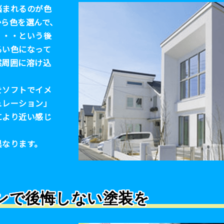
悩まれるのが色
から色を選んで、
・・・という後
るい色になって
然周囲に溶け込
をソフトでイメ
ュレーション」
により近い感じ
異なります。
ンで後悔しない塗装を