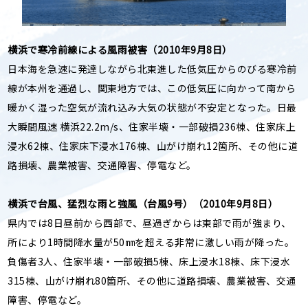
横浜で寒冷前線による風雨被害（2010年9月8日）
日本海を急速に発達しながら北東進した低気圧からのびる寒冷前
線が本州を通過し、関東地方では、この低気圧に向かって南から
暖かく湿った空気が流れ込み大気の状態が不安定となった。日最
大瞬間風速 横浜22.2m/s、住家半壊・一部破損236棟、住家床上
浸水62棟、住家床下浸水176棟、山がけ崩れ12箇所、その他に道
路損壊、農業被害、交通障害、停電など。
横浜で台風、猛烈な雨と強風（台風9号）（2010年9月8日）
県内では8日昼前から西部で、昼過ぎからは東部で雨が強まり、
所により1時間降水量が50㎜を超える非常に激しい雨が降った。
負傷者3人、住家半壊・一部破損5棟、床上浸水18棟、床下浸水
315棟、山がけ崩れ80箇所、その他に道路損壊、農業被害、交通
障害、停電など。