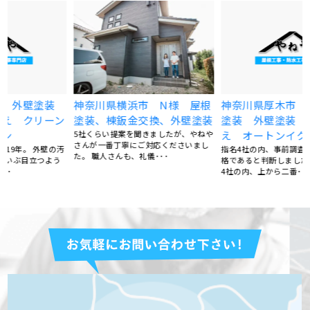
装
神奈川県横浜市 N様 屋根
神奈川県厚木市 U様 屋根
ン
塗装、棟鈑金交換、外壁塗装
塗装 外壁塗装 目地打ち替
5社くらい提案を聞きましたが、やねや
え オートンイクシード
さんが一番丁寧にご対応くださいまし
汚
指名4社の内、事前調査の内容が一番適
た。 職人さんも、礼儀･･･
格であると判断しました。 価格は指名
4社の内、上から二番･･･