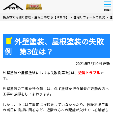
tog
nav
MENU
Skip
横浜市で雨漏り修理・屋根工事なら【やねや】
>
住宅リフォームの真実
>
住
to
main
content
外壁塗装、屋根塗装の失敗
例 第3位は？
2021年7月19日更新
外壁塗装や屋根塗装における失敗例第3位は、
近隣トラブル
で
す。
外壁塗装の工事を行う前には、必ず塗装を行う業者が近隣の方へ
工事の挨拶をしてまわります。
しかし、中には工事前に挨拶をしていなかったり、仮設足場工事
の当日に挨拶に回るなど、近隣の方への配慮が欠けている業者も