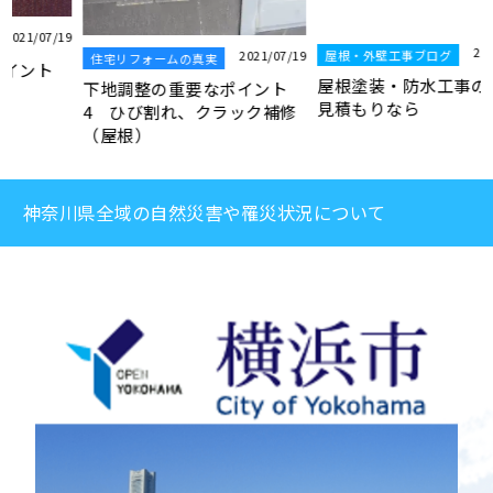
19
2021/07/19
屋根・外壁工事ブログ
2021/07/19
住宅リフォームの真実
屋根塗装・防水工事の無料お
下地調整の重要なポイント
見積もりなら
4 ひび割れ、クラック補修
（屋根）
神奈川県全域の自然災害や罹災状況について