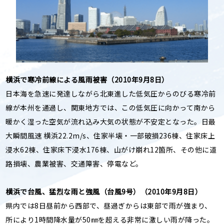
横浜で寒冷前線による風雨被害（2010年9月8日）
日本海を急速に発達しながら北東進した低気圧からのびる寒冷前
線が本州を通過し、関東地方では、この低気圧に向かって南から
暖かく湿った空気が流れ込み大気の状態が不安定となった。日最
大瞬間風速 横浜22.2m/s、住家半壊・一部破損236棟、住家床上
浸水62棟、住家床下浸水176棟、山がけ崩れ12箇所、その他に道
路損壊、農業被害、交通障害、停電など。
横浜で台風、猛烈な雨と強風（台風9号）（2010年9月8日）
県内では8日昼前から西部で、昼過ぎからは東部で雨が強まり、
所により1時間降水量が50㎜を超える非常に激しい雨が降った。