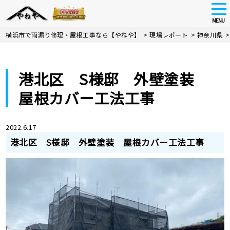
tog
nav
MENU
Skip
横浜市で雨漏り修理・屋根工事なら【やねや】
>
現場レポート
>
神奈川県
to
main
content
港北区 S様邸 外壁塗装
屋根カバー工法工事
2022.6.17
港北区 S様邸 外壁塗装 屋根カバー工法工事