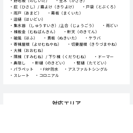
野地板（のじいた）
笠木（かさぎ）
庇（ひさし）/ 霧よけ（きりよけ）
戸袋（とぶくろ）
雨戸（あまど）
幕板（まくいた）
這樋（はいどい）
集水器 （しゅうすいき）/上合（じょうごう）
雨どい
棟板金（むねばんきん）
軒天（のきてん）
破風（はふ）
貫板（ぬきいた）
ケラバ
寄棟屋根（よせむねやね）
切妻屋根（きりづまやね）
大棟（おおむね）
隅棟（すみむね）/ 下り棟（くだりむね）
ドーマー
鼻隠し
軒樋（のきどい）
竪樋（たてどい）
パラペット
FRP防水
アスファルトシングル
スレート
コロニアル
対応エリア
横浜市
川崎市
綾瀬市
座間市
大和市
海老名市
藤沢市
茅ケ崎市
厚木市