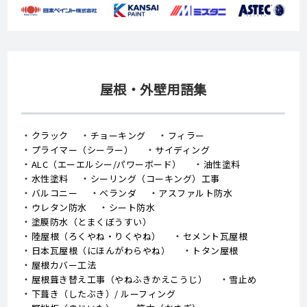
屋根・外壁用語集
クラック
チョーキング
フィラー
プライマー（シーラー）
サイディング
ALC（エーエルシー/パワーボード）
油性塗料
水性塗料
シーリング（コーキング）工事
バルコニー
ベランダ
アスファルト防水
ウレタン防水
シート防水
塗膜防水（とまくぼうすい）
陸屋根（ろくやね・りくやね）
セメント瓦屋根
日本瓦屋根（にほんがわらやね）
トタン屋根
屋根カバー工法
屋根葺き替え工事（やねふきかえこうじ）
雪止め
下葺き（したぶき）/ ルーフィング