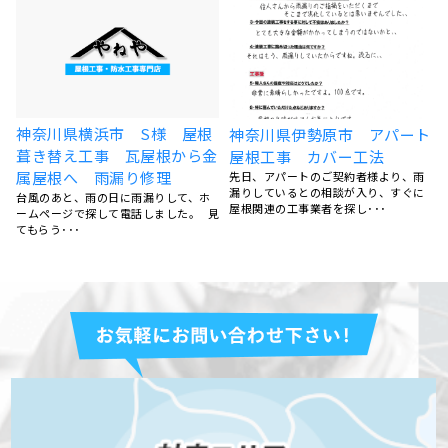
根
神奈川県横浜市 S様 屋根
神奈川県伊勢原市 アパート
装
葺き替え工事 瓦屋根から金
屋根工事 カバー工法
や
属屋根へ 雨漏り修理
先日、アパートのご契約者様より、雨
漏りしているとの相談が入り、すぐに
台風のあと、雨の日に雨漏りして、ホ
屋根関連の工事業者を探し･･･
ームページで探して電話しました。 見
てもらう･･･