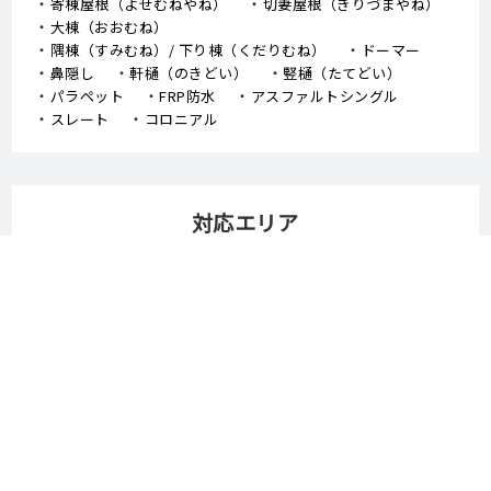
寄棟屋根（よせむねやね）
切妻屋根（きりづまやね）
大棟（おおむね）
隅棟（すみむね）/ 下り棟（くだりむね）
ドーマー
鼻隠し
軒樋（のきどい）
竪樋（たてどい）
パラペット
FRP防水
アスファルトシングル
スレート
コロニアル
対応エリア
横浜市
川崎市
綾瀬市
座間市
大和市
海老名市
藤沢市
茅ケ崎市
厚木市
平塚市
秦野市
小田原市
湯河原
箱根
逗子市
鎌倉市
相模原市
南足柄市