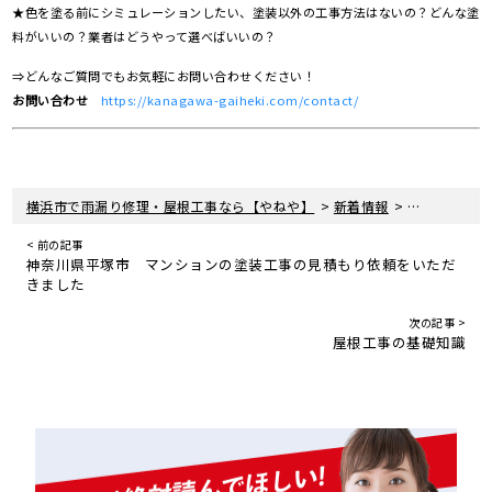
★色を塗る前にシミュレーションしたい、塗装以外の工事方法はないの？どんな塗
料がいいの？業者はどうやって選べばいいの？
⇒どんなご質問でもお気軽にお問い合わせください！
お問い合わせ
https://kanagawa-gaiheki.com/contact/
>
>
横浜市で雨漏り修理・屋根工事なら【やねや】
新着情報
神奈川県大和
< 前の記事
神奈川県平塚市 マンションの塗装工事の見積もり依頼をいただ
きました
次の記事 >
屋根工事の基礎知識