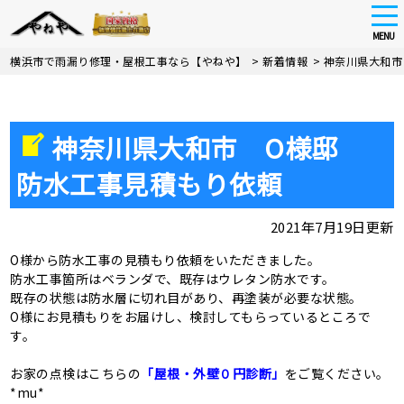
tog
nav
MENU
Skip
横浜市で雨漏り修理・屋根工事なら【やねや】
>
新着情報
>
神奈川県大和市
to
main
content
神奈川県大和市 O様邸
防水工事見積もり依頼
2021年7月19日更新
O様から防水工事の見積もり依頼をいただきました。
防水工事箇所はベランダで、既存はウレタン防水です。
既存の状態は防水層に切れ目があり、再塗装が必要な状態。
O様にお見積もりをお届けし、検討してもらっているところで
す。
お家の点検はこちらの
「屋根・外壁０円診断」
をご覧ください。
*mu*