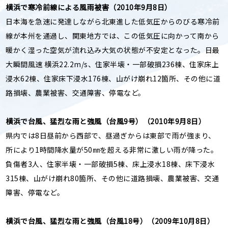
横浜で寒冷前線による風雨被害（2010年9月8日）
日本海を急速に発達しながら北東進した低気圧からのびる寒冷前
線が本州を通過し、関東地方では、この低気圧に向かって南から
暖かく湿った空気が流れ込み大気の状態が不安定となった。日最
大瞬間風速 横浜22.2m/s、住家半壊・一部破損236棟、住家床上
浸水62棟、住家床下浸水176棟、山がけ崩れ12箇所、その他に道
路損壊、農業被害、交通障害、停電など。
横浜で台風、猛烈な雨と強風（台風9号）（2010年9月8日）
県内では8日昼前から西部で、昼過ぎからは東部で雨が強まり、
所により1時間降水量が50㎜を超える非常に激しい雨が降った。
負傷者3人、住家半壊・一部破損5棟、床上浸水18棟、床下浸水
315棟、山がけ崩れ80箇所、その他に道路損壊、農業被害、交通
障害、停電など。
横浜で台風、猛烈な雨と強風（台風18号）（2009年10月8日）