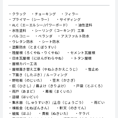
クラック
チョーキング
フィラー
プライマー（シーラー）
サイディング
ALC（エーエルシー/パワーボード）
油性塗料
水性塗料
シーリング（コーキング）工事
バルコニー
ベランダ
アスファルト防水
ウレタン防水
シート防水
塗膜防水（とまくぼうすい）
陸屋根（ろくやね・りくやね）
セメント瓦屋根
日本瓦屋根（にほんがわらやね）
トタン屋根
屋根カバー工法
屋根葺き替え工事（やねふきかえこうじ）
雪止め
下葺き（したぶき）/ ルーフィング
野地板（のじいた）
笠木（かさぎ）
庇（ひさし）/ 霧よけ（きりよけ）
戸袋（とぶくろ）
雨戸（あまど）
幕板（まくいた）
這樋（はいどい）
集水器 （しゅうすいき）/上合（じょうごう）
雨どい
棟板金（むねばんきん）
軒天（のきてん）
破風（はふ）
貫板（ぬきいた）
ケラバ